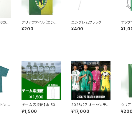
テッカー
クリアファイル（エンブ
エンブレムフラッグ
ナップ
レム）
¥200
¥400
¥1,0
ットンT
チーム応援便【水 500
2026/27 オーセンティ
クリア
ーン×ゴ
ml×24本】
ックユニフォーム
レム）
¥1,500
¥17,000
¥20