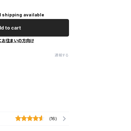
l shipping available
d to cart
にお住まいの方向け
通報する
(16)