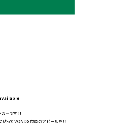
available
ッカーです！！
貼ってVONDS市原のアピールを！！