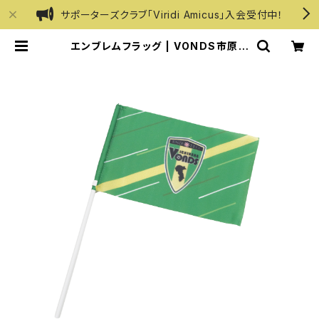
サポーターズクラブ「Viridi Amicus」入会受付中！
エンブレムフラッグ | VONDS市原オ
フィシャルオンラインショップ