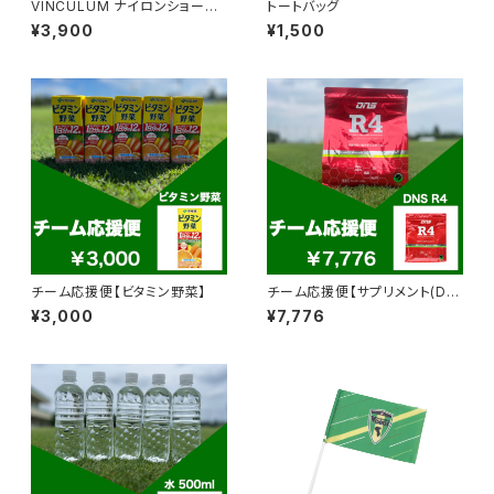
VINCULUM ナイロンショーツ
トートバッグ
(ブラック)
¥3,900
¥1,500
チーム応援便【ビタミン野菜】
チーム応援便【サプリメント(DN
S R4 アルティメット リカバリー
¥3,000
¥7,776
アドバンテージ)】