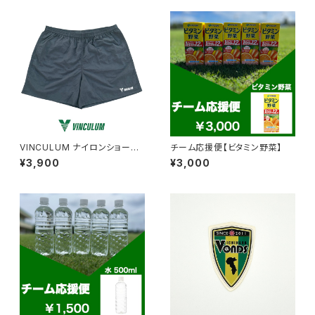
VINCULUM ナイロンショーツ
チーム応援便【ビタミン野菜】
(ブラック)
¥3,900
¥3,000