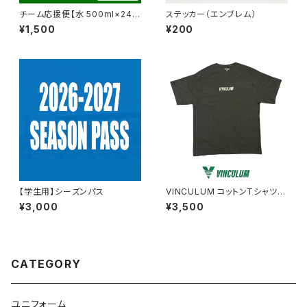
チーム応援便【水 500ml×24
ステッカー（エンブレム）
本】
¥1,500
¥200
【学生用】シーズンパス
VINCULUM コットンTシャツ
(ブラック×グレー)
¥3,000
¥3,500
CATEGORY
ユニフォーム